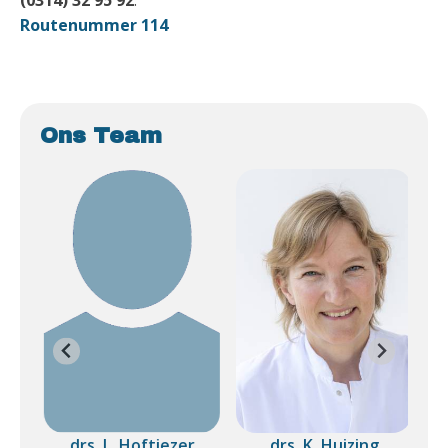
(0314) 32 95 92
.
Routenummer 114
Ons Team
drs. L. Hoftiezer
drs. K. Huizing