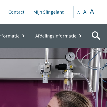
A
A
Contact
Mijn Slingeland
A
search
nformatie
Afdelingsinformatie