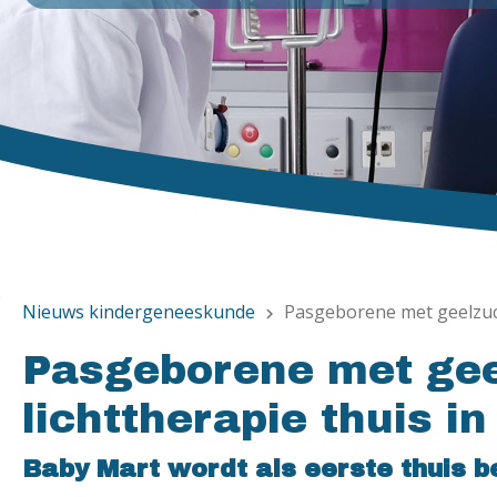
Nieuws kindergeneeskunde
Pasgeborene met geelzucht
chevron_right
Pasgeborene met geel
lichttherapie thuis i
Baby Mart wordt als eerste thuis 