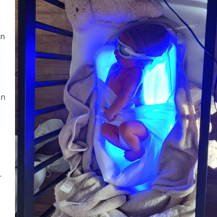
un
n
an
r