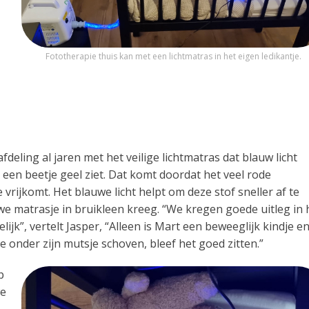
Fototherapie thuis kan met een lichtmatras in het eigen ledikantje.
eling al jaren met het veilige lichtmatras dat blauw licht
e een beetje geel ziet. Dat komt doordat het veel rode
 vrijkomt. Het blauwe licht helpt om deze stof sneller af te
auwe matrasje in bruikleen kreeg. “We kregen goede uitleg in 
jk”, vertelt Jasper, “Alleen is Mart een beweeglijk kindje e
tje onder zijn mutsje schoven, bleef het goed zitten.”
p
we