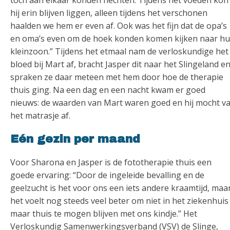
toch aan elkaar konden hechten. Tijdens het voeden kon
hij erin blijven liggen, alleen tijdens het verschonen
haalden we hem er even af. Ook was het fijn dat de opa’s
en oma’s even om de hoek konden komen kijken naar h
kleinzoon.” Tijdens het etmaal nam de verloskundige het
bloed bij Mart af, bracht Jasper dit naar het Slingeland e
spraken ze daar meteen met hem door hoe de therapie
thuis ging. Na een dag en een nacht kwam er goed
nieuws: de waarden van Mart waren goed en hij mocht v
het matrasje af.
Eén gezin per maand
Voor Sharona en Jasper is de fototherapie thuis een
goede ervaring: “Door de ingeleide bevalling en de
geelzucht is het voor ons een iets andere kraamtijd, maa
het voelt nog steeds veel beter om niet in het ziekenhuis
maar thuis te mogen blijven met ons kindje.” Het
Verloskundig Samenwerkingsverband (VSV) de Slinge,