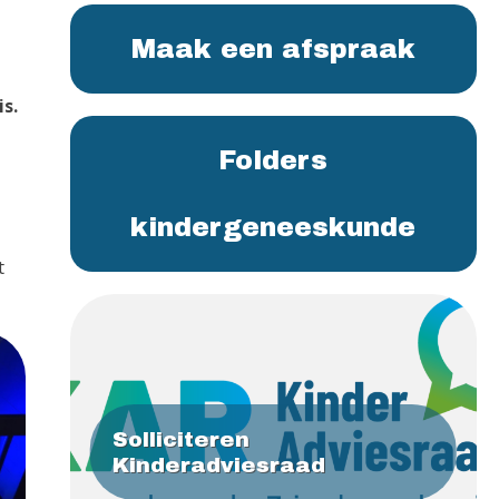
Maak een afspraak
s.
Folders
kindergeneeskunde
t
Solliciteren
Kinderadviesraad