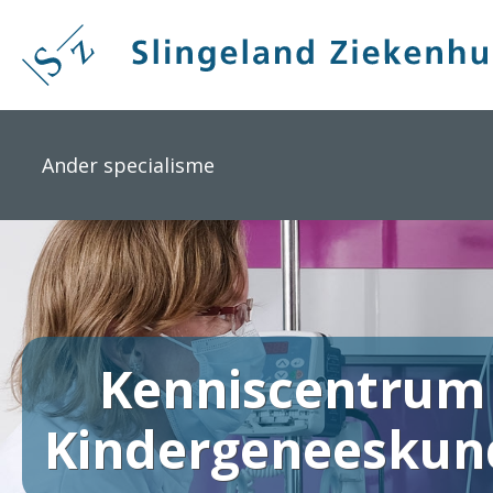
Overslaan
en
naar
de
inhoud
gaan
Ander specialisme
Kenniscentrum
Kindergeneeskun