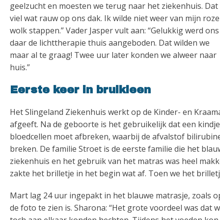
geelzucht en moesten we terug naar het ziekenhuis. Dat
viel wat rauw op ons dak. Ik wilde niet weer van mijn roze
wolk stappen.” Vader Jasper vult aan: “Gelukkig werd ons
daar de lichttherapie thuis aangeboden. Dat wilden we
maar al te graag! Twee uur later konden we alweer naar
huis.”
Eerste keer in bruikleen
Het Slingeland Ziekenhuis werkt op de Kinder- en Kraamafd
afgeeft. Na de geboorte is het gebruikelijk dat een kindj
bloedcellen moet afbreken, waarbij de afvalstof bilirubine
breken. De familie Stroet is de eerste familie die het bl
ziekenhuis en het gebruik van het matras was heel makkeli
zakte het brilletje in het begin wat af. Toen we het brille
Mart lag 24 uur ingepakt in het blauwe matrasje, zoals o
de foto te zien is. Sharona: “Het grote voordeel was dat 