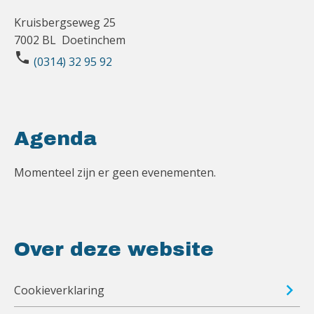
Kruisbergseweg 25
7002 BL Doetinchem
phone
(0314) 32 95 92
Agenda
Momenteel zijn er geen evenementen.
Over deze website
Cookieverklaring