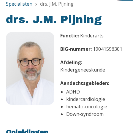
Specialisten
drs. J.M. Pijning
chevron_right
drs. J.M. Pijning
Functie:
Kinderarts
BIG-nummer:
19041596301
Afdeling:
Kindergeneeskunde
Aandachtsgebieden:
ADHD
kindercardiologie
hemato-oncologie
Down-syndroom
Opleidingen