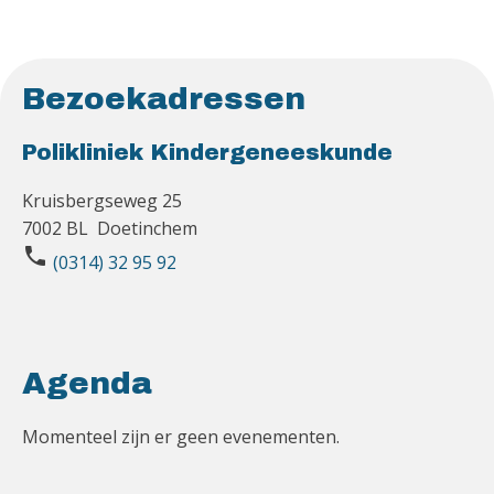
Bezoekadressen
Polikliniek Kindergeneeskunde
Kruisbergseweg 25
7002 BL Doetinchem
phone
(0314) 32 95 92
Agenda
Momenteel zijn er geen evenementen.