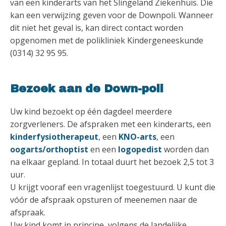
van een kinderarts van het Slingeland Ziekenhuis. Die
kan een verwijzing geven voor de Downpoli. Wanneer
dit niet het geval is, kan direct contact worden
opgenomen met de polikliniek Kindergeneeskunde
(0314) 32 95 95.
Bezoek aan de Down-poli
Uw kind bezoekt op één dagdeel meerdere
zorgverleners. De afspraken met een kinderarts, een
kinderfysiotherapeut
, een
KNO-arts
, een
oogarts/orthoptist
en een
logopedist
worden dan
na elkaar gepland. In totaal duurt het bezoek 2,5 tot 3
uur.
U krijgt vooraf een vragenlijst toegestuurd. U kunt die
vóór de afspraak opsturen of meenemen naar de
afspraak.
Uw kind komt in principe, volgens de landelijke