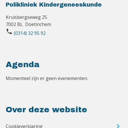
Polikliniek Kindergeneeskunde
Kruisbergseweg 25
7002 BL Doetinchem
phone
(0314) 32 95 92
Agenda
Momenteel zijn er geen evenementen.
Over deze website
Cookieverklaring