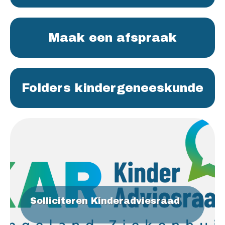
Maak een afspraak
Folders kindergeneeskunde
Solliciteren Kinderadviesraad