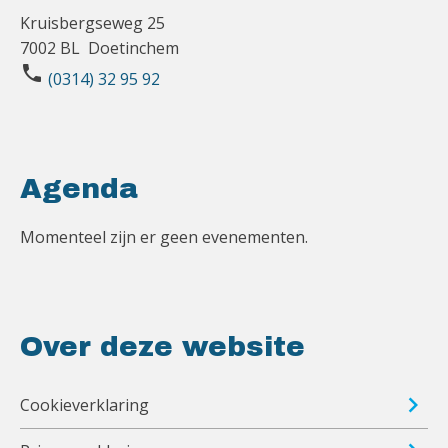
Kruisbergseweg 25
7002 BL Doetinchem
phone
(0314) 32 95 92
Agenda
Momenteel zijn er geen evenementen.
Over deze website
Cookieverklaring