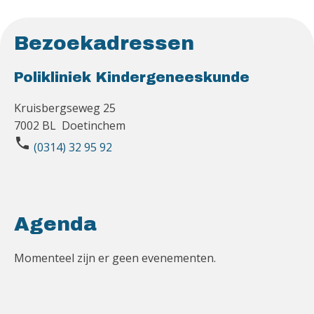
Bezoekadressen
Polikliniek Kindergeneeskunde
Kruisbergseweg 25
7002 BL Doetinchem
phone
(0314) 32 95 92
Agenda
Momenteel zijn er geen evenementen.